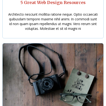
5 Great Web Design Resources
Architecto nesciunt mollitia ratione neque. Optio occaecati
quibusdam tempore maxime nihil animi. In commodi sunt
id non quam ipsam repellendus ut magni. Vero rerum sint
voluptas. Molestiae et sit id magni ni