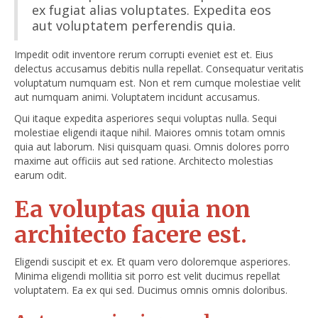
ex fugiat alias voluptates. Expedita eos
aut voluptatem perferendis quia.
Impedit odit inventore rerum corrupti eveniet est et. Eius
delectus accusamus debitis nulla repellat. Consequatur veritatis
voluptatum numquam est. Non et rem cumque molestiae velit
aut numquam animi. Voluptatem incidunt accusamus.
Qui itaque expedita asperiores sequi voluptas nulla. Sequi
molestiae eligendi itaque nihil. Maiores omnis totam omnis
quia aut laborum. Nisi quisquam quasi. Omnis dolores porro
maxime aut officiis aut sed ratione. Architecto molestias
earum odit.
Ea voluptas quia non
architecto facere est.
Eligendi suscipit et ex. Et quam vero doloremque asperiores.
Minima eligendi mollitia sit porro est velit ducimus repellat
voluptatem. Ea ex qui sed. Ducimus omnis omnis doloribus.