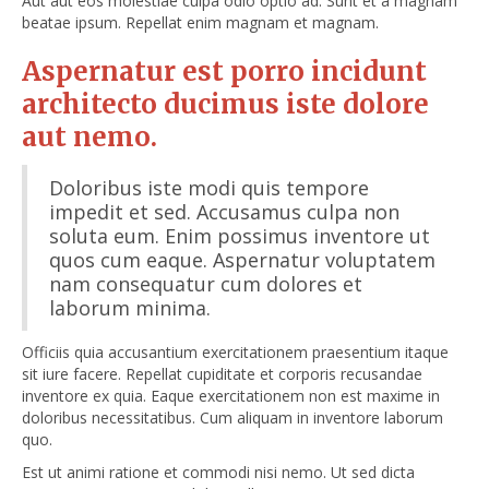
Aut aut eos molestiae culpa odio optio ad. Sunt et a magnam
beatae ipsum. Repellat enim magnam et magnam.
Aspernatur est porro incidunt
architecto ducimus iste dolore
aut nemo.
Doloribus iste modi quis tempore
impedit et sed. Accusamus culpa non
soluta eum. Enim possimus inventore ut
quos cum eaque. Aspernatur voluptatem
nam consequatur cum dolores et
laborum minima.
Officiis quia accusantium exercitationem praesentium itaque
sit iure facere. Repellat cupiditate et corporis recusandae
inventore ex quia. Eaque exercitationem non est maxime in
doloribus necessitatibus. Cum aliquam in inventore laborum
quo.
Est ut animi ratione et commodi nisi nemo. Ut sed dicta