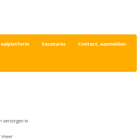
Taalplatform
Vacatures
Contact, aanmelden
n verzorgen in
 meer