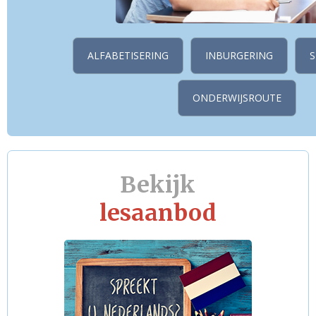
ALFABETISERING
INBURGERING
ONDERWIJSROUTE
Bekijk
lesaanbod