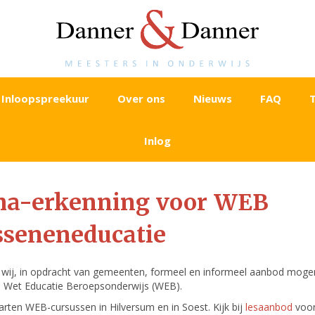
Inloopspreekuur
Over ons
Nieuws
FAQ
Inlog
ma-erkenning voor WEB
sseneneducatie
t wij, in opdracht van gemeenten, formeel en informeel aanbod moge
e Wet Educatie Beroepsonderwijs (WEB).
rten WEB-cursussen in Hilversum en in Soest. Kijk bij
lesaanbod
voor