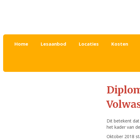
Home
Lesaanbod
Locaties
Kosten
Diplo
Volwa
Dit betekent da
het kader van d
Oktober 2018 sta