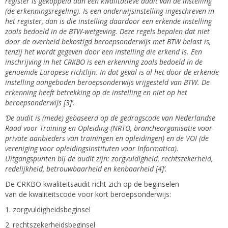
register is gekoppeld aan een kwalitatieve audit van de instelling
(de erkenningsregeling). Is een onderwijsinstelling ingeschreven in
het register, dan is die instelling daardoor een erkende instelling
zoals bedoeld in de BTW-wetgeving. Deze regels bepalen dat niet
door de overheid bekostigd beroepsonderwijs met BTW belast is,
tenzij het wordt gegeven door een instelling die erkend is. Een
inschrijving in het CRKBO is een erkenning zoals bedoeld in de
genoemde Europese richtlijn. In dat geval is al het door de erkende
instelling aangeboden beroepsonderwijs vrijgesteld van BTW. De
erkenning heeft betrekking op de instelling en niet op het
beroepsonderwijs [3]’.
‘De audit is (mede) gebaseerd op de gedragscode van Nederlandse
Raad voor Training en Opleiding (NRTO, brancheorganisatie voor
private aanbieders van trainingen en opleidingen) en de VOI (de
vereniging voor opleidingsinstituten voor Informatica).
Uitgangspunten bij de audit zijn: zorgvuldigheid, rechtszekerheid,
redelijkheid, betrouwbaarheid en kenbaarheid [4]’.
De CRKBO kwaliteitsaudit richt zich op de beginselen
van de kwaliteitscode voor kort beroepsonderwijs:
1. zorgvuldigheidsbeginsel
2. rechtszekerheidsbeginsel