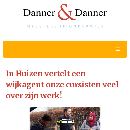
In Huizen vertelt een
wijkagent onze cursisten veel
over zijn werk!